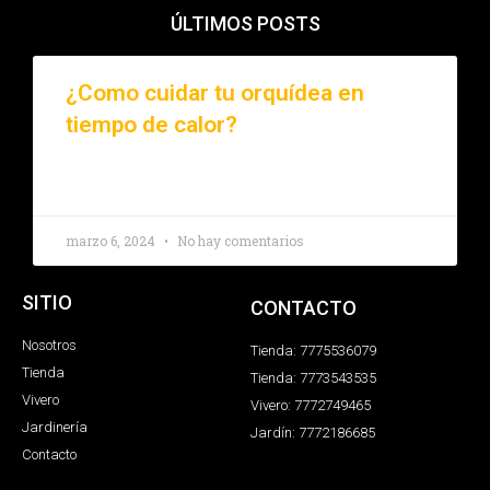
ÚLTIMOS POSTS
¿Como cuidar tu orquídea en
tiempo de calor?
LEER MÁS »
marzo 6, 2024
No hay comentarios
SITIO
CONTACTO
Nosotros
Tienda: 7775536079
Tienda
Tienda: 7773543535
Vivero
Vivero: 7772749465
Jardinería
Jardín: 7772186685
Contacto