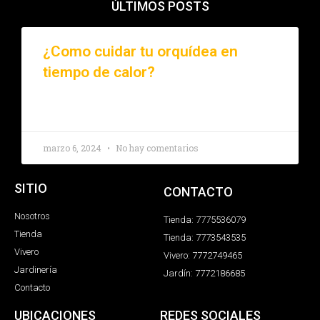
ÚLTIMOS POSTS
¿Como cuidar tu orquídea en
tiempo de calor?
LEER MÁS »
marzo 6, 2024
No hay comentarios
SITIO
CONTACTO
Nosotros
Tienda: 7775536079
Tienda
Tienda: 7773543535
Vivero
Vivero: 7772749465
Jardinería
Jardín: 7772186685
Contacto
UBICACIONES
REDES SOCIALES